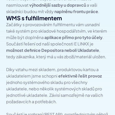
nasmlouvat 
výhodnější sazby u dopravců
 a vaši 
skladníci budou mít vždy 
naplněnu frontu práce
.
WMS s fulfillmentem
Začátky s provozováním fulfillmentu vám usnadní 
také systém pro skladové hospodářstvím, ve kterém 
může být doplněna 
aplikace přímo pro tyto účely
. 
Součástí řešení od naší společnosti E LINKX je 
možnost definice Depositora neboli Ukladatele
, 
tedy zákazníka, který má u vás zboží/materiál uložen.
Díky vztahu mezi skladem, produktovou kartou a 
ukladatelem jsme schopni 
efektivně řešit provoz
jednoho systémového skladu pro všechny 
ukladatele, nebo několik systémových skladů pro 
jednotlivé ukladatele. Závisí samozřejmě na vašich 
požadavcích a potřebách.
Součástí je rozhraní (REST API), prostřednictvím něhož 