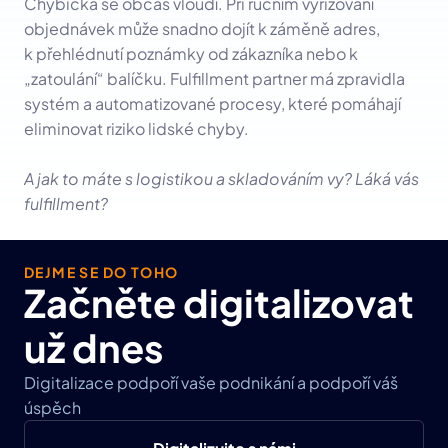
Chybička se občas vloudí. Při ručním vyřizování 
objednávek může snadno dojít k záměně adres, 
k přehlédnutí poznámky od zákazníka nebo k 
„zatoulání“ balíčku. Fulfillment partner má zpravidla 
systém a automatizované procesy, které pomáhají 
eliminovat riziko lidské chyby.
A jak to máte s logistikou a skladováním vy? Láká vás 
fulfillment?
DEJME SE DO TOHO
Začněte digitalizovat 
už dnes
Digitalizace podpoří vaše podnikání a podpoří váš 
úspěch