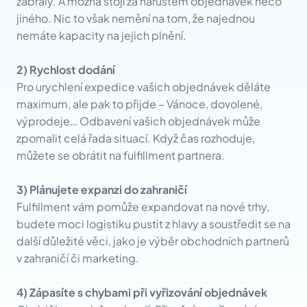
zabraly. A možná stojí za nárůstem objednávek něco 
jiného. Nic to však nemění na tom, že najednou 
nemáte kapacity na jejich plnění.
2) Rychlost dodání
Pro urychlení expedice vašich objednávek děláte 
maximum, ale pak to přijde – Vánoce, dovolené, 
výprodeje… Odbavení vašich objednávek může 
zpomalit celá řada situací. Když čas rozhoduje, 
můžete se obrátit na fulfillment partnera.
3) Plánujete expanzi do zahraničí
Fulfillment vám pomůže expandovat na nové trhy, 
budete moci logistiku pustit z hlavy a soustředit se na 
další důležité věci, jako je výběr obchodních partnerů 
v zahraničí či marketing.
4) Zápasíte s chybami při vyřizování objednávek