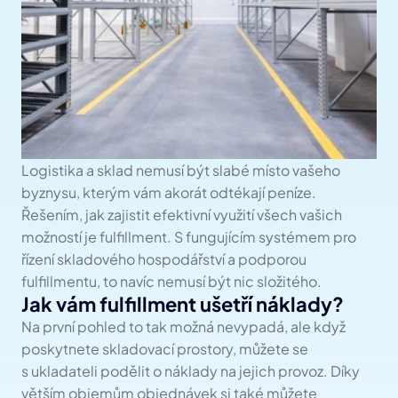
Logistika a sklad nemusí být slabé místo vašeho 
byznysu, kterým vám akorát odtékají peníze. 
Řešením, jak zajistit efektivní využití všech vašich 
možností je fulfillment. S fungujícím systémem pro 
řízení skladového hospodářství a podporou 
fulfillmentu, to navíc nemusí být nic složitého.
Jak vám fulfillment ušetří náklady?
Na první pohled to tak možná nevypadá, ale když 
poskytnete skladovací prostory, můžete se 
s ukladateli podělit o náklady na jejich provoz. Díky 
větším objemům objednávek si také můžete 