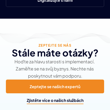
Digitalizujte s námi
ZEPTEJTE SE NÁS
Stále máte otázky?
Hoďte za hlavu starosti s implementací. 
Zaměřte se na svůj byznys. Nechte nás 
poskytnout vám podporu.
Zeptejte se našich expertů
Zjistěte více o našich službách