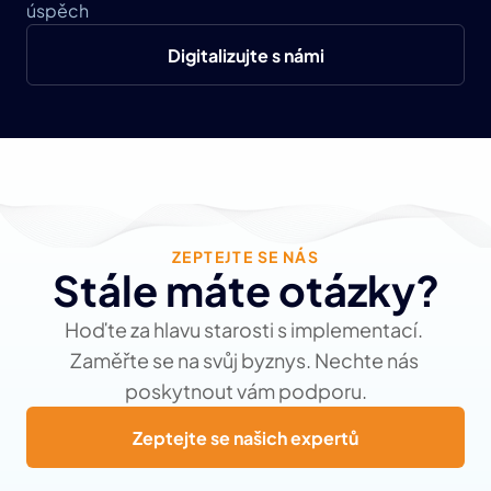
úspěch
Digitalizujte s námi
ZEPTEJTE SE NÁS
Stále máte otázky?
Hoďte za hlavu starosti s implementací. 
Zaměřte se na svůj byznys. Nechte nás 
poskytnout vám podporu.
Zeptejte se našich expertů