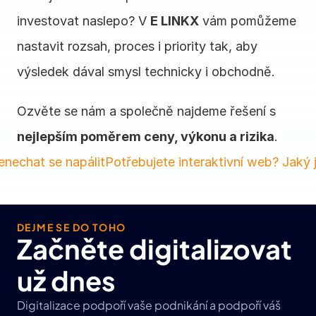
investovat naslepo? V 
E LINKX
 vám pomůžeme 
nastavit rozsah, proces i priority tak, aby 
výsledek dával smysl technicky i obchodně.
Ozvěte se nám a společně najdeme řešení s 
nejlepším poměrem ceny, výkonu a rizika
.
enechat se napálit
Potřebujete interaktivní web? Jaký 
DEJME SE DO TOHO
Začněte digitalizovat 
už dnes
Digitalizace podpoří vaše podnikání a podpoří váš 